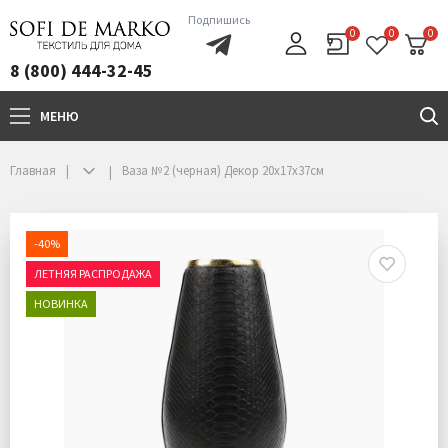
Подпишись
0
0
0
8 (800) 444-32-45
МЕНЮ
+7(800)444-32-45
Главная
Ваза №2 (черная) Декор 20х17х37см
-40%
ЛЕТНЯЯ РАСПРОДАЖА
НОВИНКА