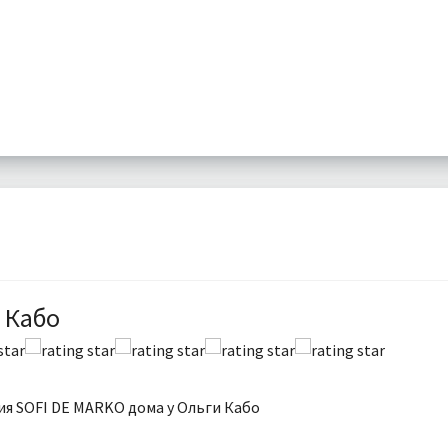
 Кабо
я SOFI DE MARKO дома у Ольги Кабо