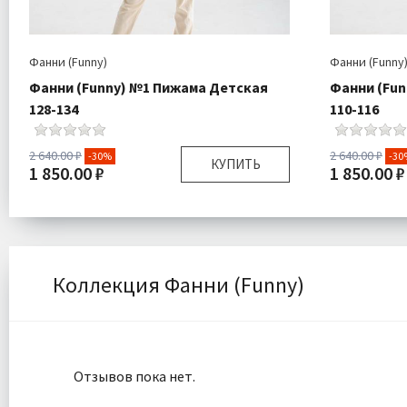
Фанни (Funny)
Фанни (Funny
Фанни (Funny) №1 Пижама Детская
Фанни (Fun
128-134
110-116
2 640.00 ₽
2 640.00 ₽
-30%
-30
КУПИТЬ
1 850.00 ₽
1 850.00 ₽
Размер:
128х134
Размер:
Комплектация:
Кофта 1 шт , Штаны 1
Комплектаци
шт
Ткань:
Трикотаж
Ткань:
Коллекция Фанни (Funny)
Доставка:
Подробнее
Доставка:
Отзывов пока нет.