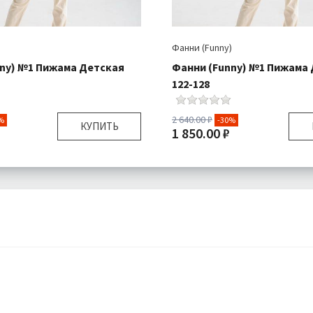
)
Фанни (Funny)
ny) №1 Пижама Детская
Фанни (Funny) №1 Пижама
122-128
2 640.00 ₽
%
-30%
КУПИТЬ
1 850.00 ₽
110-116
Размер:
я:
Кофта 1 шт , Штаны 1
Комплектация:
Кофта 1 шт 
шт
Трикотаж
Ткань:
Подробнее
Доставка:
П