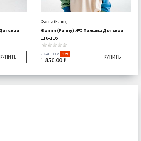
Фанни (Funny)
 Детская
Фанни (Funny) №2 Пижама Детская
110-116
2 640.00 ₽
-30%
КУПИТЬ
КУПИТЬ
1 850.00 ₽
122х128
Размер:
110-116
, Штаны 1
Комплектация:
Кофта 1 шт , Штаны 1
шт
шт
Трикотаж
Ткань:
Трикотаж
одробнее
Доставка:
Подробнее