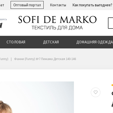
рат
Оптовый портал
Контакты
Как покупать выгоднее?
шись
СТОЛОВАЯ
ДЕТСКАЯ
ДОМАШНЯЯ ОДЕЖДА
Funny)
Фанни (Funny) №7 Пижама Детская 140-146