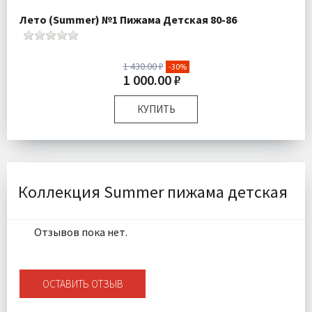
Лето (Summer) №1 Пижама Детская 80-86
1 430.00 ₽
-30%
1 000.00 ₽
КУПИТЬ
Размер:
80-86
Комплектация:
Футболка 1 шт, Шорты 1 шт
Ткань:
Трикотаж
Доставка:
Подробнее
Коллекция Summer пижама детская
Отзывов пока нет.
ОСТАВИТЬ ОТЗЫВ