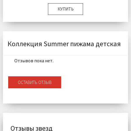
КУПИТЬ
Размер:
80-86
Комплектация:
Футболка 1 шт, Шорты 1 шт
Ткань:
Трикотаж
Доставка:
Подробнее
Коллекция Summer пижама детская
Отзывов пока нет.
ОСТАВИТЬ ОТЗЫВ
Отзывы звезд