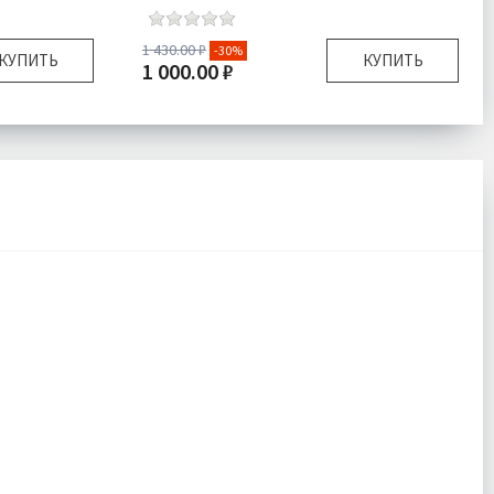
1 430.00 ₽
-30%
КУПИТЬ
КУПИТЬ
1 000.00 ₽
110-116
Размер:
80-86
лка 1 шт,
Комплектация:
Футболка 1 шт,
рты 1 шт
Шорты 1 шт
Трикотаж
Ткань:
Трикотаж
одробнее
Доставка:
Подробнее