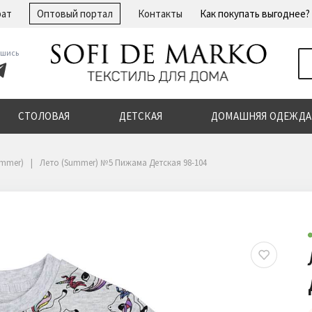
рат
Оптовый портал
Контакты
Как покупать выгоднее?
шись
СТОЛОВАЯ
ДЕТСКАЯ
ДОМАШНЯЯ ОДЕЖДА
ummer)
Лето (Summer) №5 Пижама Детская 98-104