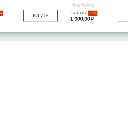
1 430.00 ₽
%
-30%
КУПИТЬ
1 000.00 ₽
104-110
Размер:
я:
Футболка 1 шт,
Комплектация:
Футбо
Шорты 1 шт
Шо
Трикотаж
Ткань:
Подробнее
Доставка:
П