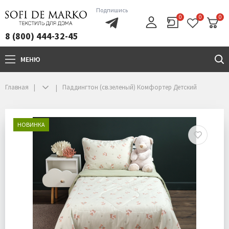
Подпишись
0
0
0
8 (800) 444-32-45
МЕНЮ
+7(800)444-32-45
Главная
Паддингтон (св.зеленый) Комфортер Детский
НОВИНКА