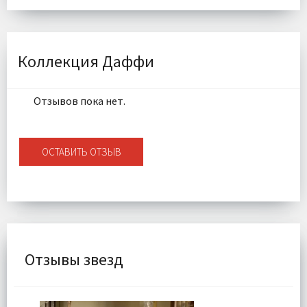
Размер:
45х45 см
Наполнитель:
Микроволокно 100%
Комплектация:
Подушка 1 шт
Ткань:
Велюр
Коллекция Даффи
Доставка:
Подробнее
Отзывов пока нет.
ОСТАВИТЬ ОТЗЫВ
Отзывы звезд