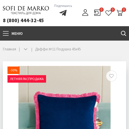
Подпишись
0
0
0
8 (800) 444-32-45
МЕНЮ
+7(800)444-32-45
Главная
Даффи №11 Подушка 45х45
-30%
ЛЕТНЯЯ РАСПРОДАЖА