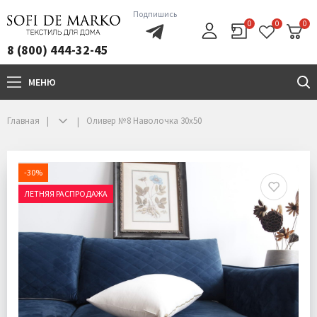
Подпишись
0
0
0
8 (800) 444-32-45
МЕНЮ
+7(800)444-32-45
Главная
Оливер №8 Наволочка 30х50
-30%
ЛЕТНЯЯ РАСПРОДАЖА