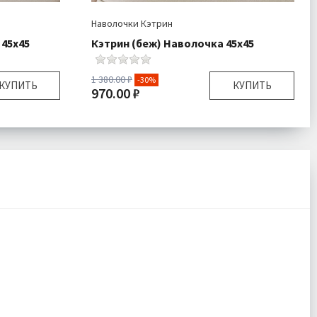
Наволочки Кэтрин
 45х45
Кэтрин (беж) Наволочка 45х45
1 380.00 ₽
-30%
КУПИТЬ
КУПИТЬ
970.00 ₽
45х45 см
Размер:
45х45 см
очка 1 шт
Комплектация:
Наволочка 1 шт
Велюр
Ткань:
Велюр
одробнее
Доставка:
Подробнее