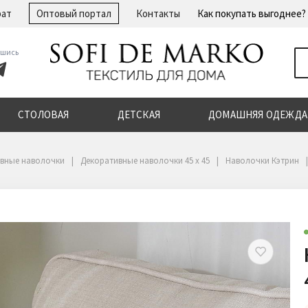
рат
Оптовый портал
Контакты
Как покупать выгоднее?
шись
СТОЛОВАЯ
ДЕТСКАЯ
ДОМАШНЯЯ ОДЕЖДА
вные наволочки
Декоративные наволочки 45 х 45
Наволочки Кэтрин