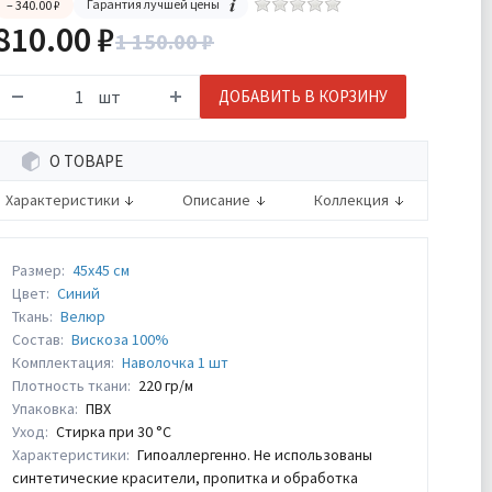
Гарантия лучшей цены
– 340.00 ₽
810.00 ₽
1 150.00 ₽
шт
ДОБАВИТЬ В КОРЗИНУ
О ТОВАРЕ
Характеристики
Описание
Коллекция
Размер:
45х45 см
Цвет:
Синий
Ткань:
Велюр
Состав:
Вискоза 100%
Комплектация:
Наволочка 1 шт
Плотность ткани:
220 гр/м
Упаковка:
ПВХ
Уход:
Стирка при 30 °С
Характеристики:
Гипоаллергенно. Не использованы
синтетические красители, пропитка и обработка