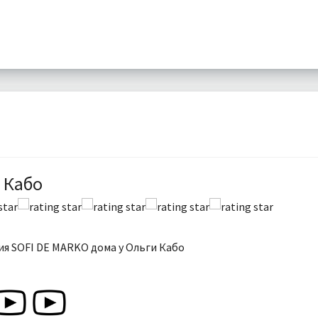
 Кабо
я SOFI DE MARKO дома у Ольги Кабо