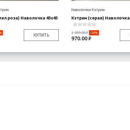
этрин
Наволочки Кэтрин
пел роза) Наволочка 45х45
Кэтрин (серая) Наволочка
1 380.00 ₽
%
-30%
КУПИТЬ
970.00 ₽
45х45 см
Размер:
я:
Наволочка 1 шт
Комплектация:
Навол
Велюр
Ткань:
Подробнее
Доставка:
П