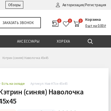
Войти
|
Регистрация
Обзоры
Авторизация/Регистрация
Корзина
0
0
0
ЗАКАЗАТЬ ЗВОНОК
0 шт на 0.00 ₽
АКСЕССУАРЫ
ХОРЕКА
Кэтрин (синяя) Наволочка 45х45
Есть на складе
Артикул: Нав-КТсн-45х45
Кэтрин (синяя) Наволочка
45х45