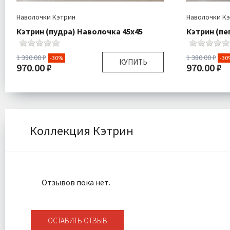
Наволочки Кэтрин
Наволочки К
Кэтрин (пудра) Наволочка 45х45
Кэтрин (пе
1 380.00 ₽
1 380.00 ₽
-30%
-30
КУПИТЬ
970.00 ₽
970.00 ₽
Размер:
45х45 см
Размер:
Комплектация:
Наволочка 1 шт
Комплектаци
Ткань:
Велюр
Ткань:
Доставка:
Подробнее
Доставка:
Коллекция Кэтрин
Отзывов пока нет.
ОСТАВИТЬ ОТЗЫВ