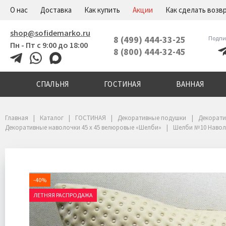
+7(800)444-32-45
Меню
О нас
Доставка
Как купить
Акции
Как сделать возв
shop@sofidemarko.ru
8 (499) 444-33-25
Подпи
Пн - Пт с 9:00 до 18:00
8 (800) 444-32-45
СПАЛЬНЯ
ГОСТИНАЯ
ВАННАЯ
Главная
Каталог
ГОСТИНАЯ
Декоративные подушки
Декорати
Декоративные наволочки 45 х 45 велюровые «Шелби»
Шелби №10 Навол
-40%
ЛЕТНЯЯ РАСПРОДАЖА