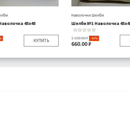
елби
Наволочки Шелби
Наволочка 45х45
Шелби №1 Наволочка 45х4
1 100.00 ₽
%
-40%
КУПИТЬ
660.00 ₽
45х45 см
Размер:
я:
Наволочка 1 шт
Комплектация:
Навол
Велюр
Ткань:
Подробнее
Доставка:
П