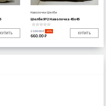
Наволочки Шелби
5
Шелби №2 Наволочка 45х45
1 100.00 ₽
-40%
КУПИТЬ
КУПИТЬ
660.00 ₽
45х45 см
Размер:
45х45 см
очка 1 шт
Комплектация:
Наволочка 1 шт
Велюр
Ткань:
Велюр
одробнее
Доставка:
Подробнее