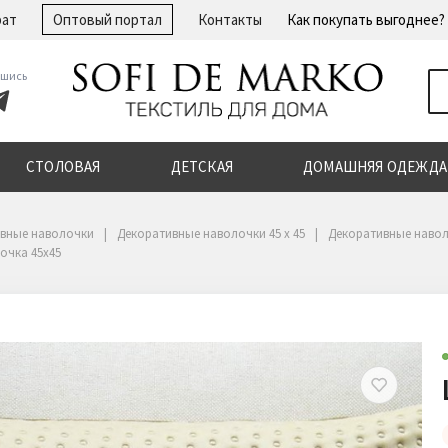
рат
Оптовый портал
Контакты
Как покупать выгоднее?
шись
СТОЛОВАЯ
ДЕТСКАЯ
ДОМАШНЯЯ ОДЕЖДА
вные наволочки
Декоративные наволочки 45 х 45
Декоративные навол
очка 45х45