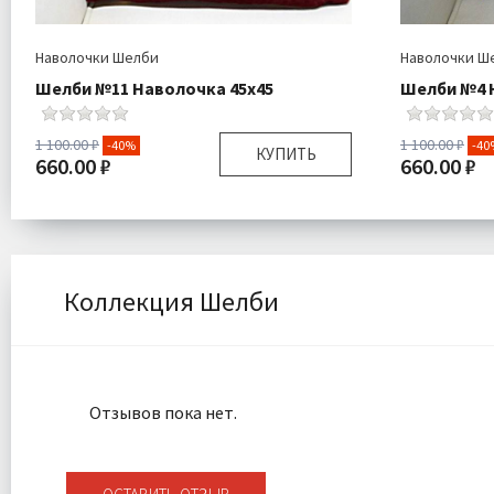
Наволочки Шелби
Наволочки Ш
Шелби №11 Наволочка 45х45
Шелби №4 
1 100.00 ₽
1 100.00 ₽
-40%
-40
КУПИТЬ
660.00 ₽
660.00 ₽
Размер:
45х45 см
Размер:
Комплектация:
Наволочка 1 шт
Комплектаци
Ткань:
Велюр
Ткань:
Доставка:
Подробнее
Доставка:
Коллекция Шелби
Отзывов пока нет.