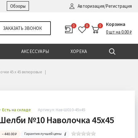
Войти
|
Регистрация
Обзоры
Авторизация/Регистрация
Корзина
0
0
0
ЗАКАЗАТЬ ЗВОНОК
0 шт на 0.00 ₽
АКСЕССУАРЫ
ХОРЕКА
очки 45 х 45 велюровые
Есть на складе
Артикул: Нав-Ш010-45х45
Шелби №10 Наволочка 45х45
Гарантия лучшей цены
– 440.00 ₽