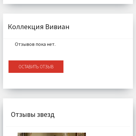
Размер:
90x45 см
Наполнитель:
Микроволокно 100%
Комплектация:
Подушка 1 шт
Ткань:
Велюр
Коллекция Вивиан
Доставка:
Подробнее
Отзывов пока нет.
ОСТАВИТЬ ОТЗЫВ
Отзывы звезд