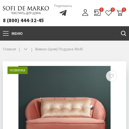
Подпишись
0
0
0
8 (800) 444-32-45
МЕНЮ
+7(800)444-32-45
Главная
Вивиан (крем) Подушка 90х45
НОВИНКА