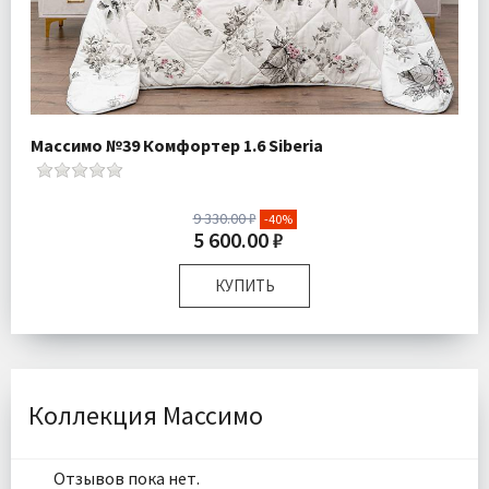
Массимо №39 Комфортер 1.6 Siberia
9 330.00 ₽
-40%
5 600.00 ₽
КУПИТЬ
Размер:
Полутороспальный
Наполнитель:
Микроволокно 100%
Комплектация:
Одеяло 1 шт Простыня 1 шт Наволочка
1 шт
Коллекция Массимо
Ткань:
Экокоттон
Доставка:
Бесплатно
Отзывов пока нет.