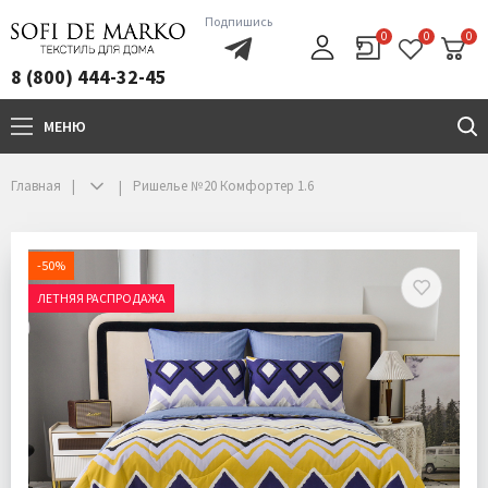
Подпишись
0
0
0
8 (800) 444-32-45
МЕНЮ
+7(800)444-32-45
Главная
Ришелье №20 Комфортер 1.6
-50%
ЛЕТНЯЯ РАСПРОДАЖА