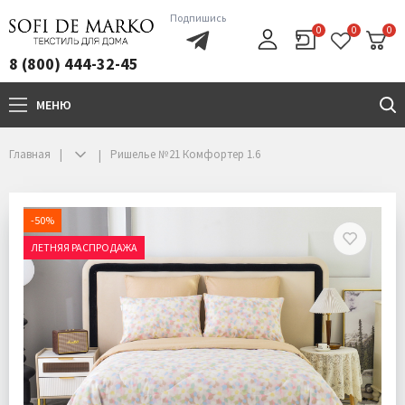
Подпишись
0
0
0
8 (800) 444-32-45
МЕНЮ
+7(800)444-32-45
Главная
Ришелье №21 Комфортер 1.6
-50%
ЛЕТНЯЯ РАСПРОДАЖА