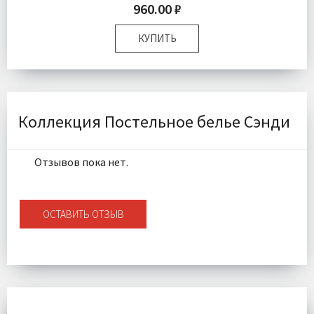
960.00 ₽
КУПИТЬ
Размер:
50х70 см
Комплектация:
Наволочка 1 шт
Ткань:
Ранфорс
Доставка:
Подробнее
Коллекция Постельное белье Сэнди
Отзывов пока нет.
ОСТАВИТЬ ОТЗЫВ