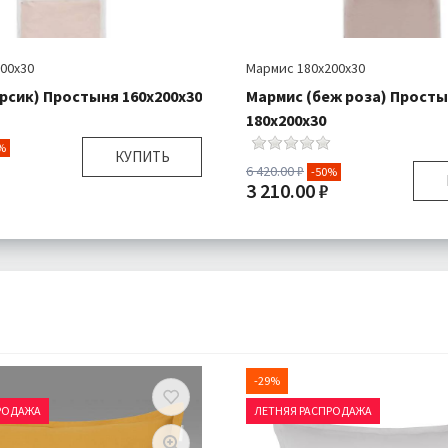
00х30
Мармис 180х200х30
рсик) Простыня 160х200х30
Мармис (беж роза) Прост
180х200х30
%
КУПИТЬ
6 420.00 ₽
-50%
3 210.00 ₽
160х200 см Бортик 30 см
я:
Простыня 1 шт
Размер:
180х200 см Бор
Сатин
Комплектация:
Прос
Подробнее
Ткань:
Доставка:
П
-29%
РОДАЖА
ЛЕТНЯЯ РАСПРОДАЖА