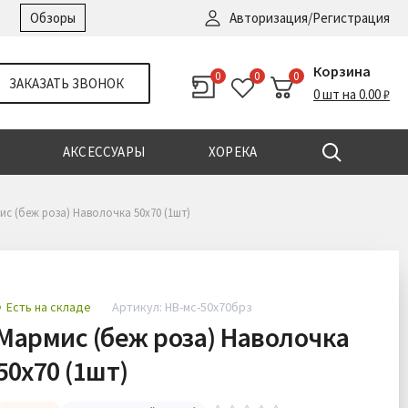
Войти
|
Регистрация
Обзоры
Авторизация/Регистрация
Корзина
0
0
0
ЗАКАЗАТЬ ЗВОНОК
0 шт на 0.00 ₽
АКСЕССУАРЫ
ХОРЕКА
с (беж роза) Наволочка 50х70 (1шт)
Есть на складе
Артикул: НВ-мс-50х70брз
Мармис (беж роза) Наволочка
50х70 (1шт)