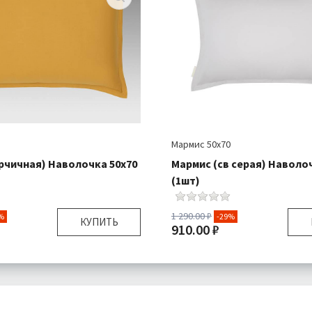
Мармис 50х70
рчичная) Наволочка 50х70
Мармис (св серая) Наволо
(1шт)
1 290.00 ₽
%
-29%
КУПИТЬ
910.00 ₽
50х70 см
Размер:
я:
Наволочка 1 шт
Комплектация:
Навол
Сатин
Ткань:
Подробнее
Доставка:
П