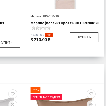
Мармис 180х200х30
ыня
Мармис (персик) Простыня 180х200х30
6 420.00 ₽
-50%
КУПИТЬ
3 210.00 ₽
КУПИТЬ
Размер:
180х200 см Бортик 30 см
Комплектация:
Простыня 1 шт
тик 30 см
Ткань:
Сатин
тыня 1 шт
Доставка:
Подробнее
Сатин
одробнее
-29%
ЛЕТНЯЯ РАСПРОДАЖА