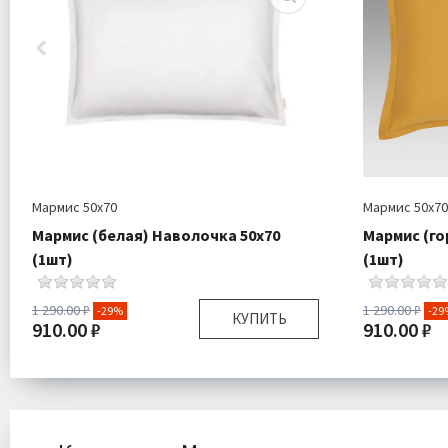
Мармис 50х70
Мармис 50х70
Мармис (белая) Наволочка 50х70
Мармис (го
(1шт)
(1шт)
1 290.00 ₽
1 290.00 ₽
-29%
-29
КУПИТЬ
910.00 ₽
910.00 ₽
Размер:
50х70 см
Размер:
Комплектация:
Наволочка 1 шт
Комплектаци
Ткань:
Сатин
Ткань:
Доставка:
Подробнее
Доставка: