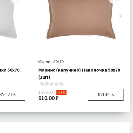
Мармис 50х70
чка 50х70
Мармис (капучино) Наволочка 50х70
(1шт)
1 290.00 ₽
-29%
КУПИТЬ
КУПИТЬ
910.00 ₽
50х70 см
Размер:
50х70 см
очка 1 шт
Комплектация:
Наволочка 1 шт
Сатин
Ткань:
Сатин
одробнее
Доставка:
Подробнее