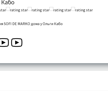
 Кабо
я SOFI DE MARKO дома у Ольги Кабо