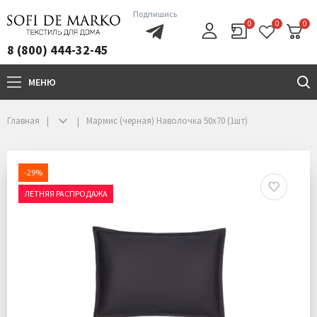
Подпишись
0
0
0
8 (800) 444-32-45
МЕНЮ
+7(800)444-32-45
Главная
Мармис (черная) Наволочка 50х70 (1шт)
-29%
ЛЕТНЯЯ РАСПРОДАЖА