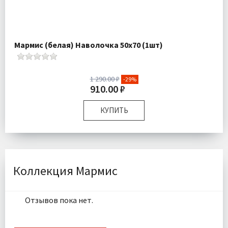
Мармис (белая) Наволочка 50х70 (1шт)
1 290.00 ₽
-29%
910.00 ₽
КУПИТЬ
Размер:
50х70 см
Комплектация:
Наволочка 1 шт
Ткань:
Сатин
Доставка:
Подробнее
Коллекция Мармис
Отзывов пока нет.