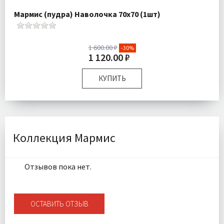
Мармис (пудра) Наволочка 70х70 (1шт)
1 600.00 ₽
-30%
1 120.00 ₽
КУПИТЬ
Размер:
70х70 см
Комплектация:
Наволочка 1 шт
Ткань:
Сатин
Доставка:
Подробнее
Коллекция Мармис
Отзывов пока нет.
ОСТАВИТЬ ОТЗЫВ