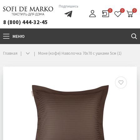
Подпишись
0
0
0
8 (800) 444-32-45
МЕНЮ
+7(800)444-32-45
Главная
Моне (кофе) Наволочка 70х70 с ушками 5см (1)