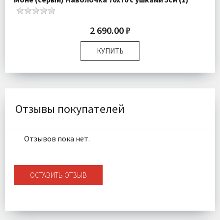
2 690.00 ₽
КУПИТЬ
Размер:
70х70 см
Комплектация:
Наволочка 1 шт
Ткань:
Страйп Сатин
Доставка:
Подробнее
Отзывы покупателей
Отзывов пока нет.
ОСТАВИТЬ ОТЗЫВ