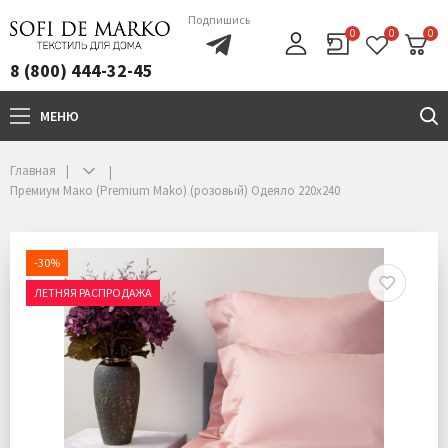
Подпишись
0
0
0
8 (800) 444-32-45
МЕНЮ
+7(800)444-32-45
Главная
Премиум Мако (Premium Mako) (розовый) Одеяло 220х240
-30%
ЛЕТНЯЯ РАСПРОДАЖА