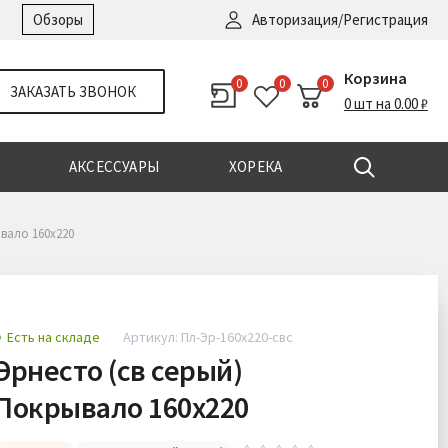
Войти
|
Регистрация
Обзоры
Авторизация/Регистрация
Корзина
0
0
0
ЗАКАЗАТЬ ЗВОНОК
0 шт на 0.00 ₽
АКСЕССУАРЫ
ХОРЕКА
вало 160х220
Есть на складе
Артикул: Пл-Эр-160х220-свс
Эрнесто (св серый)
Покрывало 160х220