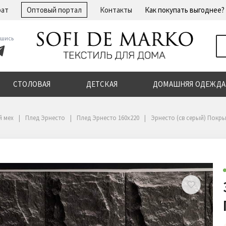
рат
Оптовый портал
Контакты
Как покупать выгоднее?
шись
СТОЛОВАЯ
ДЕТСКАЯ
ДОМАШНЯЯ ОДЕЖДА
й мех
Плед Эрнесто
Плед Эрнесто 160х220
Эрнесто (св серый) Покры