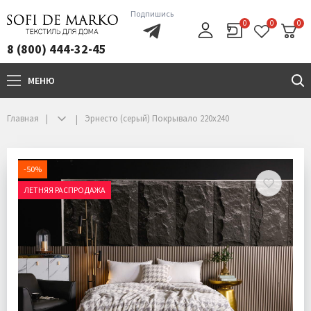
Подпишись
0
0
0
8 (800) 444-32-45
МЕНЮ
+7(800)444-32-45
Главная
Эрнесто (серый) Покрывало 220х240
-50%
ЛЕТНЯЯ РАСПРОДАЖА