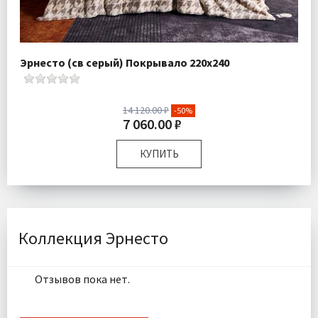
Эрнесто (св серый) Покрывало 220х240
14 120.00 ₽
-50%
7 060.00 ₽
КУПИТЬ
Размер:
220х240 см
Плотность:
620 гр/м
Комплектация:
Плед 1 шт
Ткань:
Искусcтвенный мех
Коллекция Эрнесто
Доставка:
Бесплатно
Отзывов пока нет.