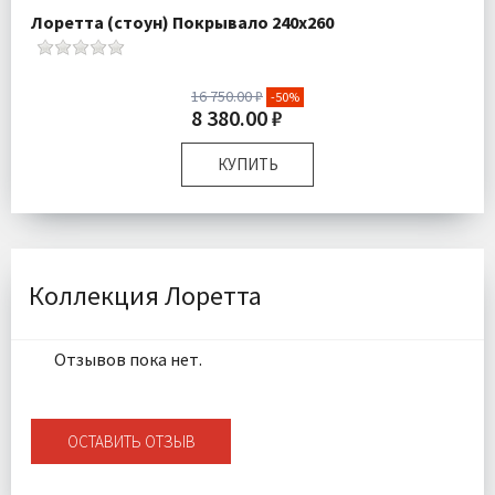
Лоретта (стоун) Покрывало 240х260
16 750.00 ₽
-50%
8 380.00 ₽
КУПИТЬ
Размер:
240х260 см 50х70 см
Плотность:
450 гр\м
Наполнитель:
Микроволокно 100%
Комплектация:
Покрывало 1 шт Наволочки 2 шт
Коллекция Лоретта
Ткань:
Велюр
Доставка:
Бесплатно
Отзывов пока нет.
ОСТАВИТЬ ОТЗЫВ