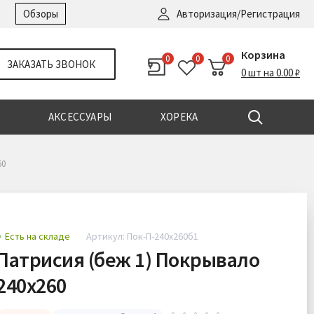
Войти
|
Регистрация
Обзоры
Авторизация/Регистрация
Корзина
0
0
0
ЗАКАЗАТЬ ЗВОНОК
0 шт на 0.00 ₽
АКСЕССУАРЫ
ХОРЕКА
60
Есть на складе
Артикул: Пок-П-240х260б1
Патрисия (беж 1) Покрывало
240х260