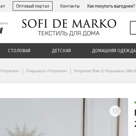
рат
Оптовый портал
Контакты
Как покупать выгоднее?
шись
СТОЛОВАЯ
ДЕТСКАЯ
ДОМАШНЯЯ ОДЕЖДА
«Патрисия»
Покрывала «Патрисия»
Патрисия (беж 1) Покрывало 240х2