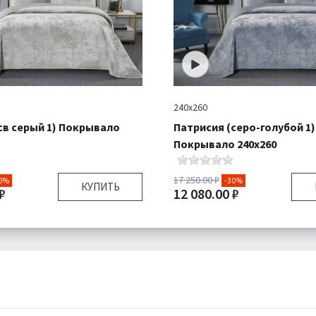
240х260
св серый 1) Покрывало
Патрисия (серо-голубой 1)
Покрывало 240х260
17 250.00 ₽
0%
-30%
КУПИТЬ
₽
12 080.00 ₽
240х260 см 50х70 см
Размер:
240х260 см
430 гр\м
Плотность:
:
Микроволокно 100%
Наполнитель:
Микроволо
я:
Покрывало 1 шт
Комплектация:
Покрыв
Наволочки 2 шт
Навол
Велюр
Ткань:
Бесплатно
Доставка:
Б