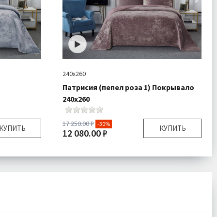
240х260
Патрисия (пепел роза 1) Покрывало
240х260
17 250.00 ₽
-30%
КУПИТЬ
КУПИТЬ
12 080.00 ₽
 50х70 см
Размер:
240х260 см 50х70 см
430 гр\м
Плотность:
430 гр\м
кно 100%
Наполнитель:
Микроволокно 100%
ало 1 шт
Комплектация:
Покрывало 1 шт
очки 2 шт
Наволочки 2 шт
Велюр
Ткань:
Велюр
есплатно
Доставка:
Бесплатно