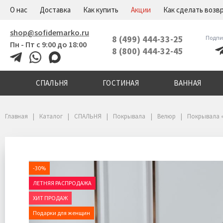
+7(800)444-32-45
Меню
О нас
Доставка
Как купить
Акции
Как сделать возв
shop@sofidemarko.ru
8 (499) 444-33-25
Подпи
Пн - Пт с 9:00 до 18:00
8 (800) 444-32-45
СПАЛЬНЯ
ГОСТИНАЯ
ВАННАЯ
Главная
Каталог
СПАЛЬНЯ
Покрывала
Велюр
Покрывала 
-30%
ЛЕТНЯЯ РАСПРОДАЖА
ХИТ ПРОДАЖ
Подарки для женщин