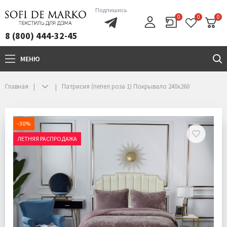
Подпишись
0
0
0
8 (800) 444-32-45
МЕНЮ
+7(800)444-32-45
Главная
Патрисия (пепел роза 1) Покрывало 240х260
-30%
ЛЕТНЯЯ РАСПРОДАЖА