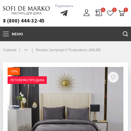
Подпишись
0
0
0
8 (800) 444-32-45
МЕНЮ
+7(800)444-32-45
Главная
Жизель (антрацит) Покрывало 240х260
-30%
ЛЕТНЯЯ РАСПРОДАЖА