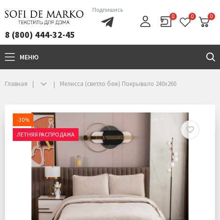
Подпишись
0
0
0
8 (800) 444-32-45
МЕНЮ
+7(800)444-32-45
Главная
Мелисса (светло беж) Покрывало 240х260
-30%
ЛЕТНЯЯ РАСПРОДАЖА