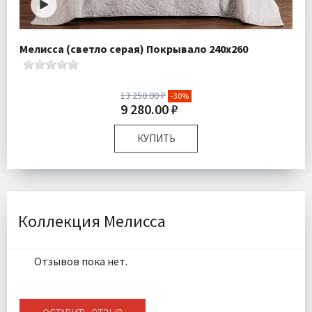
Мелисса (светло серая) Покрывало 240х260
13 250.00 ₽
-30%
9 280.00 ₽
КУПИТЬ
Размер:
240х260 см 50х70 см
Плотность:
400 гр\м
Наполнитель:
Микроволокно 100%
Комплектация:
Покрывало 1 шт Наволочки 2 шт
Коллекция Мелисса
Ткань:
Велюр
Доставка:
Бесплатно
Отзывов пока нет.