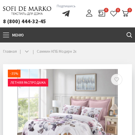
Подпишись
0
0
0
8 (800) 444-32-45
МЕНЮ
+7(800)444-32-45
Главная
Саммин КПБ Модерн 2х
-35%
ЛЕТНЯЯ РАСПРОДАЖА