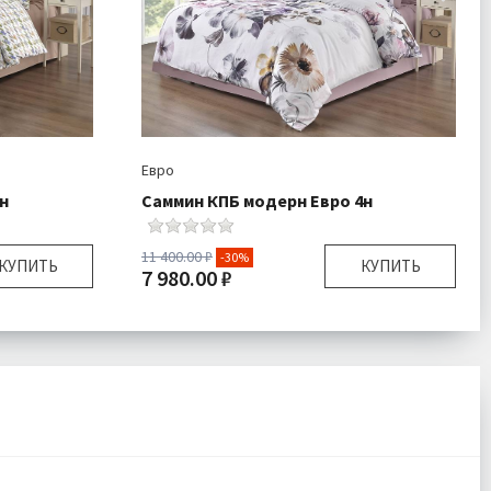
Евро
н
Саммин КПБ модерн Евро 4н
11 400.00 ₽
-30%
КУПИТЬ
КУПИТЬ
7 980.00 ₽
Евро
Размер:
Евро
ник 1 шт
Комплектация:
Пододеяльник 1 шт
тыня 1 шт
Простыня 1 шт
очки 4 шт
Наволочки 4 шт
Сатин
Ткань:
Сатин
есплатно
Доставка:
Бесплатно