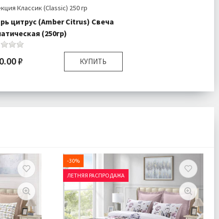
кция Классик (Classic) 250 гр
рь цитрус (Amber Citrus) Свеча
атическая (250гр)
0.00 ₽
КУПИТЬ
ер:
10х10х12
лектация:
Свеча 1 шт
авка:
Подробнее
-30%
ЛЕТНЯЯ РАСПРОДАЖА