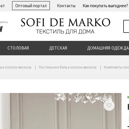
рат
Оптовый портал
Контакты
Как покупать выгоднее?
шись
СТОЛОВАЯ
ДЕТСКАЯ
ДОМАШНЯЯ ОДЕЖДА
лье хлопок-вискоза
Постельное белье хлопок-вискоза
Комплекты пос