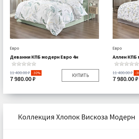
Евро
Евро
Деванни КПБ модерн Евро 4н
Аллен КПБ 
11 400.00 ₽
11 400.00 ₽
-30%
-3
КУПИТЬ
7 980.00 ₽
7 980.00 ₽
Размер:
Евро
Размер:
Комплектация:
Пододеяльник 1 шт
Комплектаци
Простыня 1 шт
Наволочки 4 шт
Коллекция Хлопок Вискоза Модерн
Ткань:
Сатин
Ткань:
Доставка:
Бесплатно
Доставка: