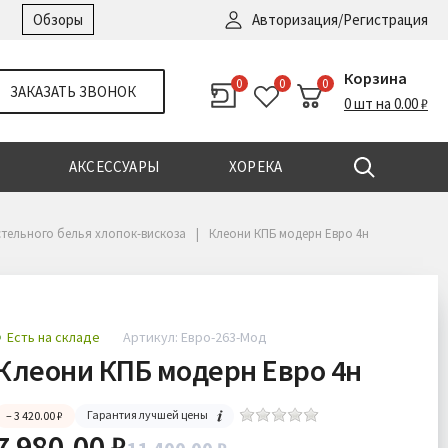
Войти
|
Регистрация
Обзоры
Авторизация/Регистрация
Корзина
0
0
0
ЗАКАЗАТЬ ЗВОНОК
0 шт на 0.00 ₽
АКСЕССУАРЫ
ХОРЕКА
тельного белья хлопок-вискоза
Клеони КПБ модерн Евро 4н
Есть на складе
Артикул: Евро-263-Мод
Клеони КПБ модерн Евро 4н
Гарантия лучшей цены
– 3 420.00 ₽
7 980.00 ₽