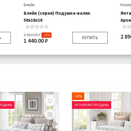
Блейк
Колле
Блейк (серая) Подушка-валик
Янта
50х18х18
Аром
2 050.00 ₽
2 89
-30%
Ь
КУПИТЬ
1 440.00 ₽
Разм
см
Размер:
50х18х18 см
Комп
/м
Плотность:
350 гр\м
Дост
0%
Наполнитель:
Микроволокно 100%
ро
Комплектация:
Подушка 1 шт
шт
Ткань:
Велюр
ий
Доставка:
Подробнее
но
-30%
РОДАЖА
ЛЕТНЯЯ РАСПРОДАЖА