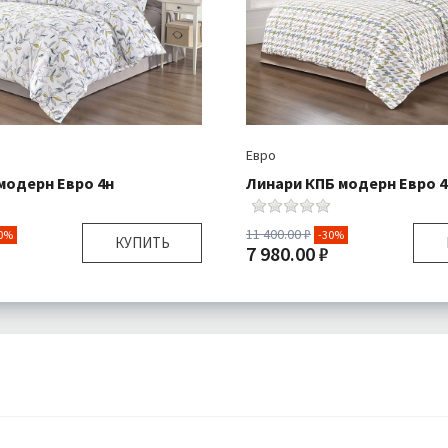
Евро
модерн Евро 4н
Линари КПБ модерн Евро 4
11 400.00 ₽
0%
-30%
КУПИТЬ
7 980.00 ₽
Евро
Размер:
я:
Пододеяльник 1 шт
Комплектация:
Пододеяль
Простыня 1 шт
Прос
Наволочки 4 шт
Навол
Сатин
Ткань:
Бесплатно
Доставка:
Б