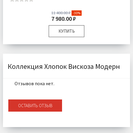
11 400.00 ₽
-30%
7 980.00 ₽
КУПИТЬ
Размер:
Евро
Комплектация:
Пододеяльник 1 шт Простыня 1 шт
Наволочки 4 шт
Ткань:
Сатин
Коллекция Хлопок Вискоза Модерн
Доставка:
Бесплатно
Отзывов пока нет.
ОСТАВИТЬ ОТЗЫВ