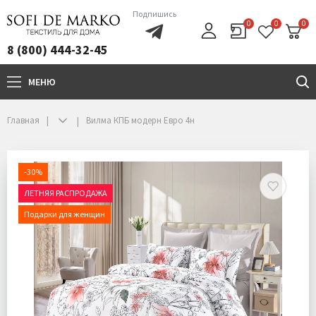
Подпишись
0
0
0
8 (800) 444-32-45
МЕНЮ
+7(800)444-32-45
Главная
Вилма КПБ модерн Евро 4н
-30%
ЛЕТНЯЯ РАСПРОДАЖА
Подарки для женщин