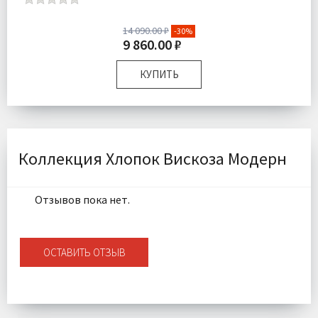
14 090.00 ₽
-30%
9 860.00 ₽
КУПИТЬ
Размер:
Семейный
Комплектация:
Пододеяльники 2 шт Простыня 1 шт
Наволочки 4 шт
Ткань:
Сатин
Коллекция Хлопок Вискоза Модерн
Доставка:
Бесплатно
Отзывов пока нет.
ОСТАВИТЬ ОТЗЫВ