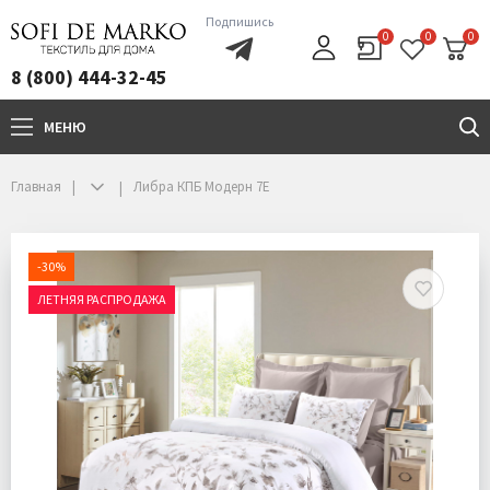
Подпишись
0
0
0
8 (800) 444-32-45
МЕНЮ
+7(800)444-32-45
Главная
Либра КПБ Модерн 7Е
-30%
ЛЕТНЯЯ РАСПРОДАЖА