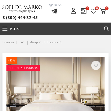
Подпишись
0
0
0
8 (800) 444-32-45
МЕНЮ
+7(800)444-32-45
Главная
Флер №5 КПБ сатин 7Е
-40%
ЛЕТНЯЯ РАСПРОДАЖА