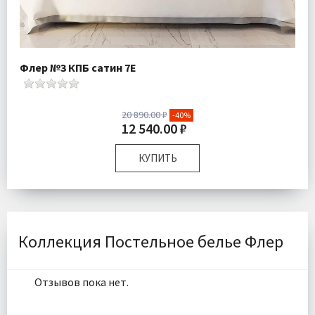
Флер №3 КПБ сатин 7Е
20 890.00 ₽
-40%
12 540.00 ₽
КУПИТЬ
Размер:
Семейный
Комплектация:
Пододеяльники 2 шт Простыня 1 шт
Наволочки 4 шт
Ткань:
Макосатин
Коллекция Постельное белье Флер
Доставка:
Бесплатно
Отзывов пока нет.