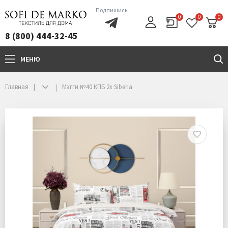
Подпишись
0
0
0
8 (800) 444-32-45
МЕНЮ
+7(800)444-32-45
Главная
Мэгги №40 КПБ 2х Siberia