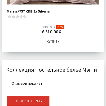
Мэгги №37 КПБ 2х Siberia
9 300.00 ₽
-30%
6 510.00 ₽
КУПИТЬ
Размер:
Двуспальный
Комплектация:
Пододеяльник 1 шт Простыня 1 шт
Наволочки 2 шт
Ткань:
Ранфорс
Коллекция Постельное белье Мэгги
Доставка:
Бесплатно
Отзывов пока нет.
ОСТАВИТЬ ОТЗЫВ