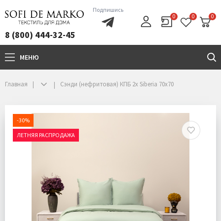
Подпишись
0
0
0
8 (800) 444-32-45
МЕНЮ
+7(800)444-32-45
Главная
Сэнди (нефритовая) КПБ 2x Siberia 70х70
-30%
ЛЕТНЯЯ РАСПРОДАЖА