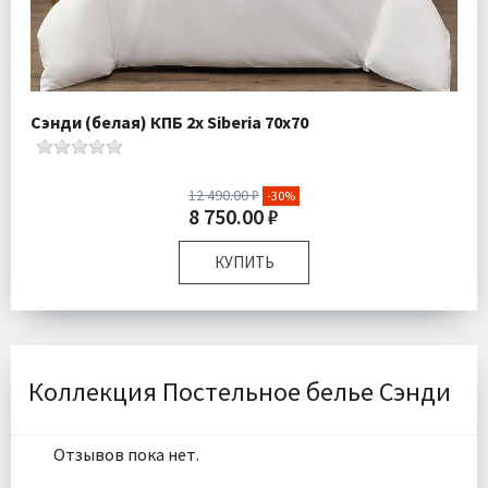
Сэнди (белая) КПБ 2x Siberia 70х70
12 490.00 ₽
-30%
8 750.00 ₽
КУПИТЬ
Размер:
Двуспальный
Комплектация:
Пододеяльник 1 шт Простыня 1 шт
Наволочки 2 шт
Ткань:
Ранфорс
Коллекция Постельное белье Сэнди
Доставка:
Бесплатно
Отзывов пока нет.