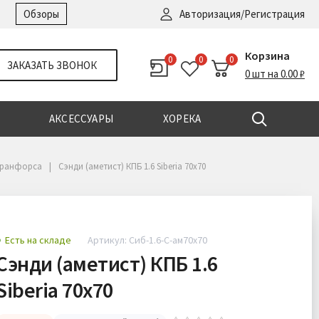
Войти
|
Регистрация
Обзоры
Авторизация/Регистрация
Корзина
0
0
0
ЗАКАЗАТЬ ЗВОНОК
0 шт на 0.00 ₽
АКСЕССУАРЫ
ХОРЕКА
 ранфорса
Сэнди (аметист) КПБ 1.6 Siberia 70х70
Есть на складе
Артикул: Сиб-1.6-С-ам70х70
Сэнди (аметист) КПБ 1.6
Siberia 70х70