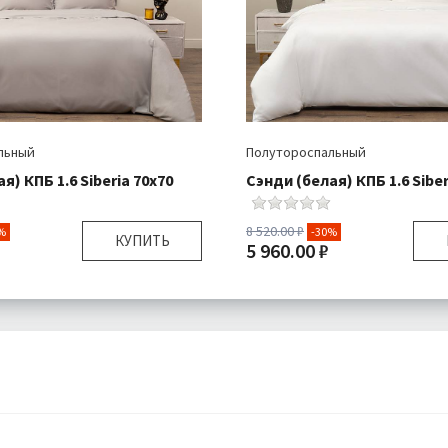
льный
Полутороспальный
я) КПБ 1.6 Siberia 70х70
Сэнди (белая) КПБ 1.6 Siber
8 520.00 ₽
%
-30%
КУПИТЬ
5 960.00 ₽
Полутороспальный
Размер:
Полуторо
я:
Пододеяльник 1 шт
Комплектация:
Пододеяль
Простыня 1 шт
Прос
Наволочка 1 шт
Навол
Ранфорс
Ткань:
Бесплатно
Доставка:
Б