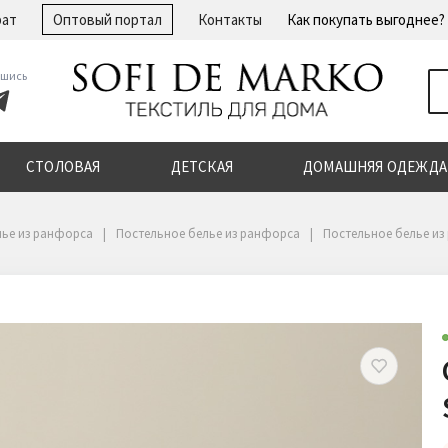
рат
Оптовый портал
Контакты
Как покупать выгоднее?
шись
СТОЛОВАЯ
ДЕТСКАЯ
ДОМАШНЯЯ ОДЕЖДА
лье из ранфорса
Постельное белье из ранфорса
Постельное белье из