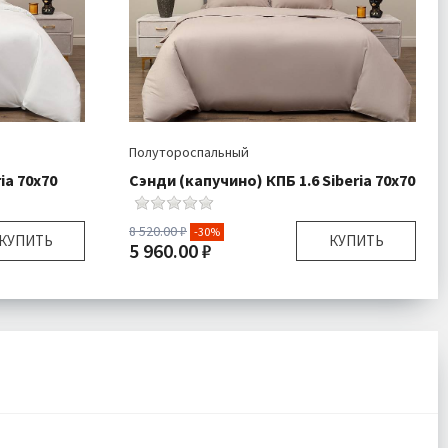
Полутороспальный
ia 70х70
Сэнди (капучино) КПБ 1.6 Siberia 70х70
8 520.00 ₽
-30%
КУПИТЬ
КУПИТЬ
5 960.00 ₽
спальный
Размер:
Полутороспальный
ник 1 шт
Комплектация:
Пододеяльник 1 шт
тыня 1 шт
Простыня 1 шт
очка 1 шт
Наволочка 1 шт
Ранфорс
Ткань:
Ранфорс
есплатно
Доставка:
Бесплатно