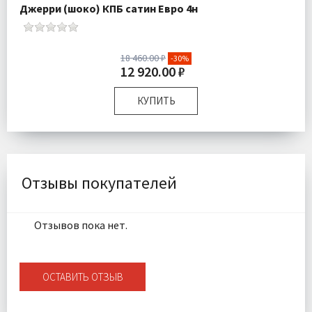
Джерри (шоко) КПБ сатин Евро 4н
18 460.00 ₽
-30%
12 920.00 ₽
КУПИТЬ
Размер:
Евро
Комплектация:
Пододеяльник 1 шт Простыня 1 шт
Наволочки 4 шт
Ткань:
Сатин
Отзывы покупателей
Доставка:
Бесплатно
Отзывов пока нет.
ОСТАВИТЬ ОТЗЫВ