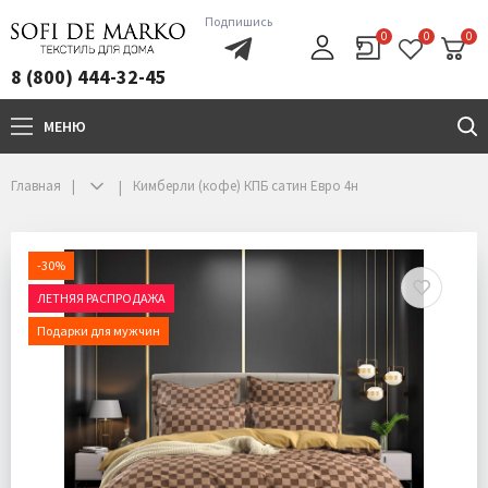
Подпишись
0
0
0
8 (800) 444-32-45
МЕНЮ
+7(800)444-32-45
Главная
Кимберли (кофе) КПБ сатин Евро 4н
-30%
ЛЕТНЯЯ РАСПРОДАЖА
Подарки для мужчин