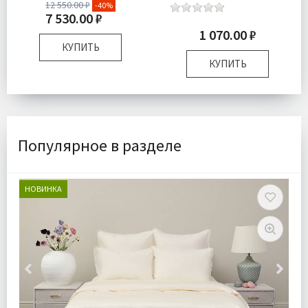
12 550.00 ₽
-40%
7 530.00 ₽
1 070.00 ₽
КУПИТЬ
КУПИТЬ
Размер:
29х13х21 см
Доставка:
Бесплатно
Размер:
8х8х5 см
Комплектация:
Свеча
1 шт
Доставка:
Подробнее
Популярное в разделе
НОВИНКА