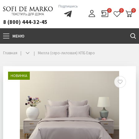
Подпишись
0
0
0
8 (800) 444-32-45
МЕНЮ
+7(800)444-32-45
Главная
Милла (серо-лиловая) КПБ Евро
НОВИНКА