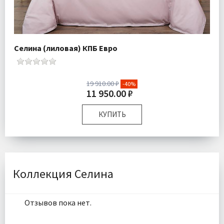
Селина (лиловая) КПБ Евро
19 910.00 ₽
-40%
11 950.00 ₽
КУПИТЬ
Размер:
Евро
Комплектация:
Пододеяльник 1 шт Простыня 1 шт
Наволочки 4 шт
Ткань:
Сатин
Коллекция Селина
Доставка:
Бесплатно
Отзывов пока нет.