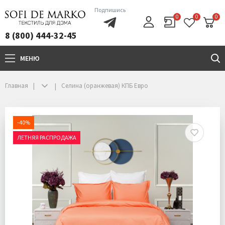
Подпишись
0
0
0
8 (800) 444-32-45
МЕНЮ
+7(800)444-32-45
Главная
Селина (оранжевая) КПБ Евро
-40%
ЛЕТНЯЯ РАСПРОДАЖА