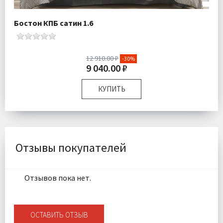
Бостон КПБ сатин 1.6
12 910.00 ₽
-30%
9 040.00 ₽
КУПИТЬ
Размер:
Полутороспальный
Комплектация:
Пододеяльник 1 шт Простыня 1 шт
Наволочки 2 шт
Ткань:
Сатин
Отзывы покупателей
Доставка:
Бесплатно
Отзывов пока нет.
ОСТАВИТЬ ОТЗЫВ