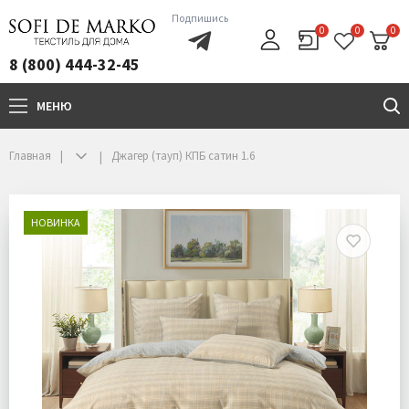
Подпишись
0
0
0
8 (800) 444-32-45
МЕНЮ
+7(800)444-32-45
Главная
Джагер (тауп) КПБ сатин 1.6
НОВИНКА