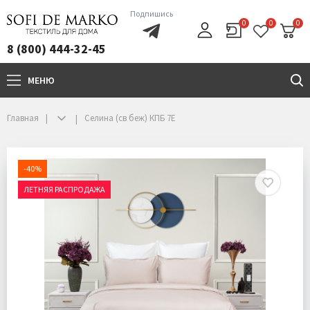
Подпишись
0
0
0
8 (800) 444-32-45
МЕНЮ
+7(800)444-32-45
Главная
Селина (св беж) КПБ 7Е
-40%
ЛЕТНЯЯ РАСПРОДАЖА