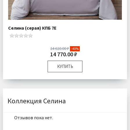
Селина (серая) КПБ 7Е
24 620.00 ₽
-40%
14 770.00 ₽
КУПИТЬ
Размер:
Семейный
Комплектация:
Пододеяльники 2 шт Простыня 1 шт
Наволочки 4 шт
Ткань:
Сатин
Коллекция Селина
Доставка:
Бесплатно
Отзывов пока нет.