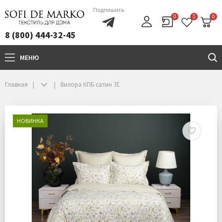
Подпишись
0
0
0
8 (800) 444-32-45
МЕНЮ
+7(800)444-32-45
Главная
Вилора КПБ сатин 7Е
НОВИНКА