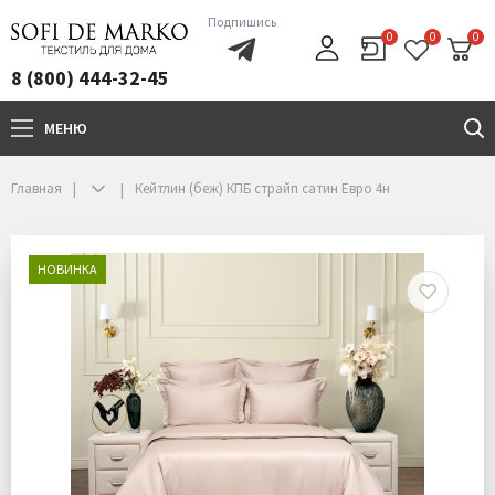
Подпишись
0
0
0
8 (800) 444-32-45
МЕНЮ
+7(800)444-32-45
Главная
Кейтлин (беж) КПБ страйп сатин Евро 4н
НОВИНКА