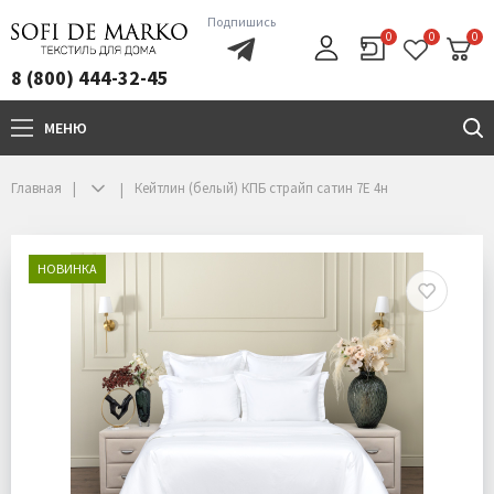
Подпишись
0
0
0
8 (800) 444-32-45
МЕНЮ
+7(800)444-32-45
Главная
Кейтлин (белый) КПБ страйп сатин 7Е 4н
НОВИНКА