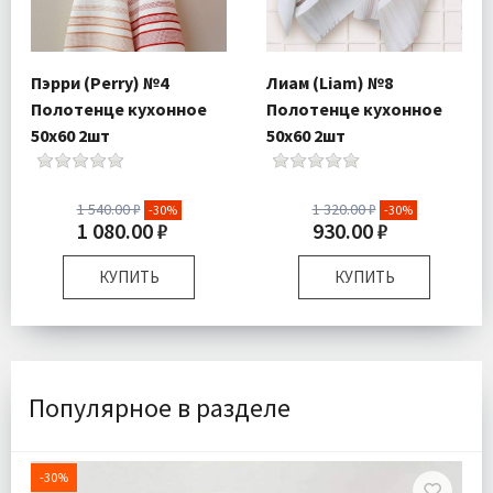
Пэрри (Perry) №4
Лиам (Liam) №8
Полотенце кухонное
Полотенце кухонное
50х60 2шт
50х60 2шт
1 540.00 ₽
1 320.00 ₽
-30%
-30%
1 080.00 ₽
930.00 ₽
КУПИТЬ
КУПИТЬ
Размер:
50х60 см
Размер:
50х60 см
Комплектация:
Полотенца
Комплектация:
Полотенца
2 шт
2 шт
Ткань:
Махра
Ткань:
Махра
Популярное в разделе
Доставка:
Подробнее
Доставка:
Подробнее
-30%