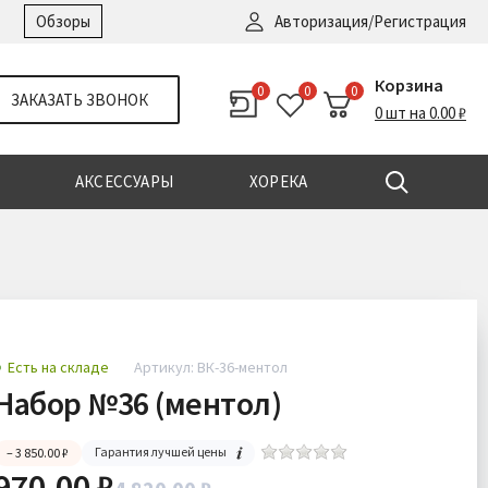
Войти
|
Регистрация
Обзоры
Авторизация/Регистрация
Корзина
0
0
0
ЗАКАЗАТЬ ЗВОНОК
0 шт на 0.00 ₽
АКСЕССУАРЫ
ХОРЕКА
Есть на складе
Артикул: ВК-36-ментол
Набор №36 (ментол)
Гарантия лучшей цены
– 3 850.00 ₽
970.00 ₽