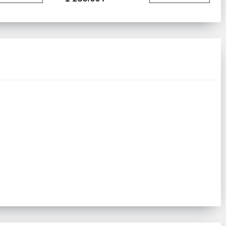
 жидкого
Комплектация:
Дозатор для жидкого
Стаканчик
мыла 1 шт Стаканчик
х щеток 1
для зубных щеток 1
ница для
шт Мыльница для
мыла 1 шт
твердого мыла 1 шт
одробнее
Доставка:
Подробнее