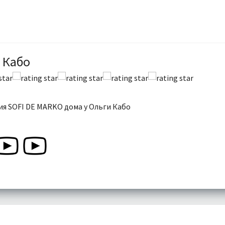
 Кабо
я SOFI DE MARKO дома у Ольги Кабо