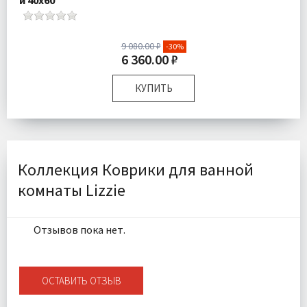
9 080.00 ₽
-30%
6 360.00 ₽
КУПИТЬ
Размер:
60х100 см 40х60 см
Плотность:
1500 гр/м
Комплектация:
Коврик 2 шт
Доставка:
Бесплатно
Коллекция Коврики для ванной
комнаты Lizzie
Отзывов пока нет.
ОСТАВИТЬ ОТЗЫВ