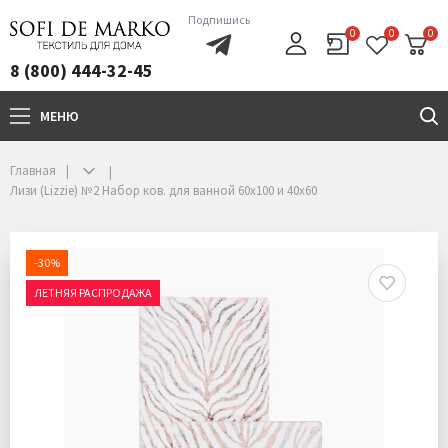
Подпишись
0
0
0
8 (800) 444-32-45
МЕНЮ
+7(800)444-32-45
Главная
Лизи (Lizzie) №2 Набор ков. для ванной 60х100 и 40х60
-30%
ЛЕТНЯЯ РАСПРОДАЖА