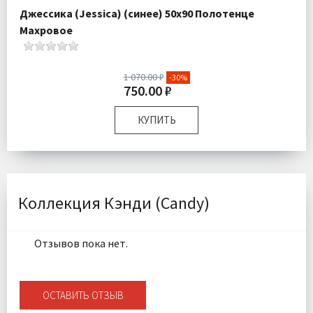
Джессика (Jessica) (синее) 50х90 Полотенце
Махровое
1 070.00 ₽
-30%
750.00 ₽
КУПИТЬ
Размер:
50х90 см
Комплектация:
Полотенце 1 шт
Ткань:
Махра
Доставка:
Подробнее
Коллекция Кэнди (Candy)
Отзывов пока нет.
ОСТАВИТЬ ОТЗЫВ