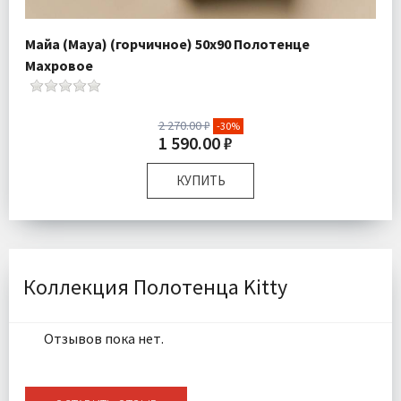
Майа (Maya) (горчичное) 50х90 Полотенце
Махровое
2 270.00 ₽
-30%
1 590.00 ₽
КУПИТЬ
Размер:
50х90 см
Плотность:
550 гр/м
Комплектация:
Полотенце 1 шт
Ткань:
Махра
Коллекция Полотенца Kitty
Доставка:
Подробнее
Отзывов пока нет.