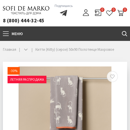
Подпишись
0
0
0
8 (800) 444-32-45
МЕНЮ
+7(800)444-32-45
Главная
Китти (Kitty) (серое) 50х90 Полотенце Махровое
-30%
ЛЕТНЯЯ РАСПРОДАЖА