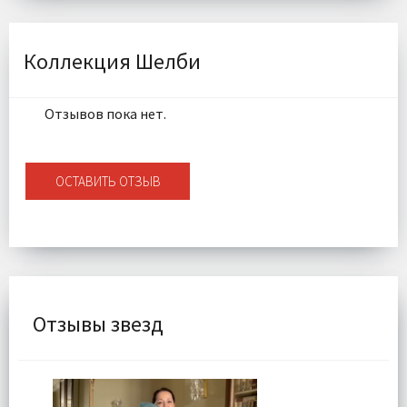
Комплектация:
Наволочка 1 шт
Ткань:
Искусcтвенный мех
Доставка:
Подробнее
Коллекция Шелби
Отзывов пока нет.
ОСТАВИТЬ ОТЗЫВ
Отзывы звезд