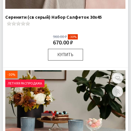
Серенити (св серый) Набор Салфеток 30х45
960.00 ₽
-30%
670.00 ₽
КУПИТЬ
Размер:
30х45 см
Комплектация:
Салфетки 2 шт
-30%
Доставка:
Подробнее
ЛЕТНЯЯ РАСПРОДАЖА