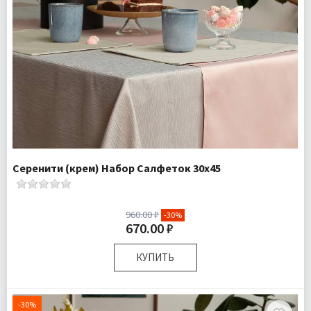
Серенити (крем) Набор Салфеток 30х45
960.00 ₽
-30%
670.00 ₽
КУПИТЬ
Размер:
30х45 см
Комплектация:
Салфетка 1 шт
-30%