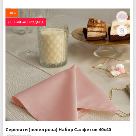
Размер:
30х45 см
Комплектация:
Салфетки 2 шт
-30%
Ткань:
Жаккард
ЛЕТНЯЯ РАСПРОДАЖА
Доставка:
Подробнее
Серенити (пепел роза) Набор Салфеток 40х40