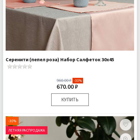
Серенити (пепел роза) Набор Салфеток 30х45
960.00 ₽
-30%
670.00 ₽
КУПИТЬ
Размер:
30х45 см
Комплектация:
Салфетки 2 шт
-30%
Доставка:
Подробнее
ЛЕТНЯЯ РАСПРОДАЖА