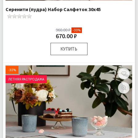
Серенити (пудра) Набор Салфеток 30х45
960.00 ₽
-30%
670.00 ₽
КУПИТЬ
Размер:
30х45 см
Комплектация:
Салфетки 2 шт
-30%
Доставка:
Подробнее
ЛЕТНЯЯ РАСПРОДАЖА