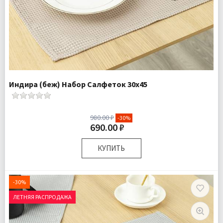
Индира (беж) Набор Салфеток 30х45
980.00 ₽
-30%
690.00 ₽
КУПИТЬ
Размер:
30х45 см
Комплектация:
Салфетки 2 шт
-30%
Доставка:
Подробнее
ЛЕТНЯЯ РАСПРОДАЖА