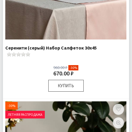
Серенити (серый) Набор Салфеток 30х45
960.00 ₽
-30%
670.00 ₽
КУПИТЬ
Размер:
30х45 см
Комплектация:
Салфетки 2 шт
-30%
Доставка:
Подробнее
ЛЕТНЯЯ РАСПРОДАЖА