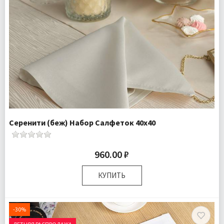
Серенити (беж) Набор Салфеток 40х40
960.00 ₽
КУПИТЬ
Размер:
40х40 см
Комплектация:
Салфетки 4 шт
-30%
Доставка:
Подробнее