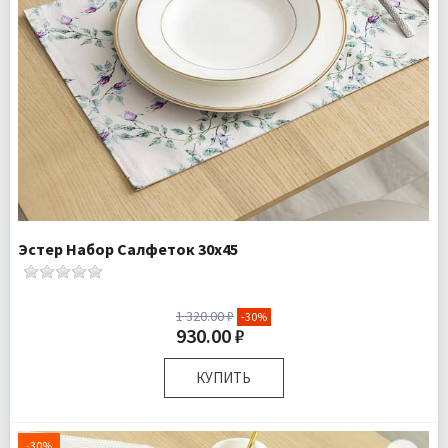
Эстер Набор Салфеток 30х45
1 320.00 ₽
-30%
930.00 ₽
КУПИТЬ
Размер:
30х45 см
Комплектация:
Салфетки 2 шт
-30%