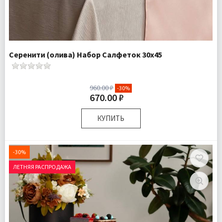
Серенити (олива) Набор Салфеток 30х45
960.00 ₽
-30%
670.00 ₽
КУПИТЬ
Размер:
30х45 см
Комплектация:
Салфетки 2 шт
-30%
Доставка:
Подробнее
ЛЕТНЯЯ РАСПРОДАЖА