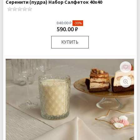
Серенити (пудра) Набор Салфеток 40х40
840.00 ₽
-30%
590.00 ₽
КУПИТЬ
Размер:
40х40 см
Комплектация:
Салфетки 4 шт
Доставка:
Подробнее